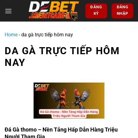
ĐĂNG
ĐĂNG
KÝ
NHẬP
Home
-
da gà trực tiếp hôm nay
DA GÀ TRỰC TIẾP HÔM
NAY
Đá Gà thomo – Nền Tảng Hấp Dẫn Hàng Triệu
Người Tham Gia