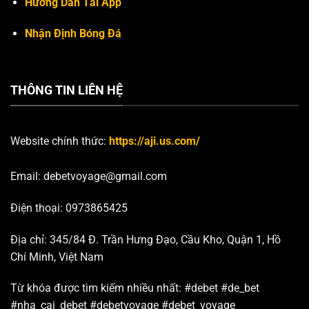
Hướng Dẫn Tải App
Nhận Định Bóng Đá
THÔNG TIN LIÊN HỆ
Website chính thức:
https://aji.us.com/
Email:
debetvoyage@gmail.com
Điện thoại: 0973865425
Địa chỉ: 345/84 Đ. Trần Hưng Đạo, Cầu Kho, Quận 1, Hồ
Chí Minh, Việt Nam
Từ khóa được tìm kiếm nhiều nhất:
#debet #de_bet
#nha_cai_debet #debetvoyage #debet_voyage