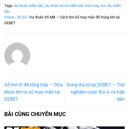
Tags:
dự đoán miền bắc
,
dự đoán xổ số miền bắc hôm nay
,
soi cầu miền
bắc
Home
-
Xổ Số
-
Dự đoán XS MB – Cách tìm số may mắn để trúng lớn tại
DEBET
Sổ mơ lô đề tổng hợp – Chìa
Song thủ lô tại DEBET – Trải
khóa tìm ra số may mắn tại
nghiệm cược thú vị và hấp
DEBET
dẫn
BÀI CÙNG CHUYÊN MỤC