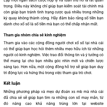
Lập một ngân sách cược hợp lý và tuân thủ nó là rất quan
trọng. Điều này không chỉ giúp bạn kiểm soát tài chính mà
còn giúp bạn tránh tình trạng cược quá nhiều trong những
kỳ quay không thành công. Hãy đảm bảo rằng số tiền bạn
dành cho xổ số là số tiền mà bạn có thể chấp nhận mất.
Tham gia nhóm chia sẻ kinh nghiệm
Tham gia vào các cộng đồng người chơi xổ số tại nhà cái
có thể giúp bạn học hỏi thêm nhiều mẹo hữu ích từ những
người có kinh nghiệm. Việc trao đổi thông tin và ý tưởng có
thể mang lại cho bạn nhiều góc nhìn mới và chiến lược
sáng tạo. Hơn nữa, một cộng đồng hỗ trợ sẽ giúp bạn duy
trì động lực và hứng thú trong việc tham gia trò chơi.
Kết luận
Những phương pháp và mẹo dự đoán xs mb mà nhà cái
đã chia sẻ sẽ giúp bạn tìm ra những con số may mắn, từ
đó nâng cao khả năng trúng lớn tại website