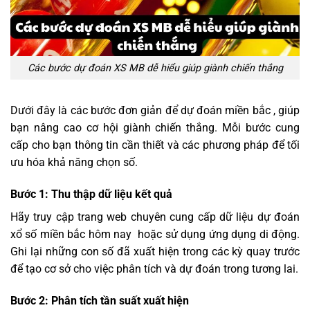
Các bước dự đoán XS MB dễ hiểu giúp giành chiến thắng
Dưới đây là các bước đơn giản để dự đoán miền bắc , giúp
bạn nâng cao cơ hội giành chiến thắng. Mỗi bước cung
cấp cho bạn thông tin cần thiết và các phương pháp để tối
ưu hóa khả năng chọn số.
Bước 1: Thu thập dữ liệu kết quả
Hãy truy cập trang web chuyên cung cấp dữ liệu dự đoán
xổ số miền bắc hôm nay hoặc sử dụng ứng dụng di động.
Ghi lại những con số đã xuất hiện trong các kỳ quay trước
để tạo cơ sở cho việc phân tích và dự đoán trong tương lai.
Bước 2: Phân tích tần suất xuất hiện