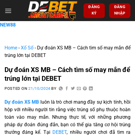
ĐĂNG
ĐĂNG
KÝ
NHẬP
NEW88
Home
-
Xổ Số
-
Dự đoán XS MB – Cách tìm số may mắn để
trúng lớn tại DEBET
Dự đoán XS MB – Cách tìm số may mắn để
trúng lớn tại DEBET
POSTED ON
21/10/2024
BY
Dự đoán XS MB
luôn là trò chơi mang đầy sự kịch tính, hồi
hộp với nhiều người tin rằng việc trúng số phụ thuộc hoàn
toàn vào may mắn. Nhưng thực tế, với những phương
pháp dự đoán đúng đắn, bạn có thể gia tăng cơ hội trúng
thưởng đáng kể. Tại
DEBET
, nhiều người chơi đã tìm ra