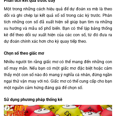
Phân tích kết quả trước đây
Một trong những cách hiệu quả để dự đoán xs mb là theo
dõi và ghi chép lại kết quả xổ số trong các kỳ trước. Phân
tích những con số đã xuất hiện sẽ giúp bạn tìm ra những
xu hướng và mẫu số phổ biến. Bạn có thể lập bảng thống
kê để theo dõi sự xuất hiện của các con số, từ đó đưa ra
dự đoán chính xác hơn cho kỳ quay tiếp theo.
Chọn số theo giấc mơ
Nhiều người tin rằng giấc mơ có thể mang đến những con
số may mắn. Nếu bạn có một giấc mơ đặc biệt hoặc cảm
thấy một con số nào đó mang ý nghĩa cá nhân, đừng ngần
ngại thử vận may với nó. Giấc mơ có thể cung cấp cho bạn
một nguồn cảm hứng đáng giá để chọn số.
Sử dụng phương pháp thống kê