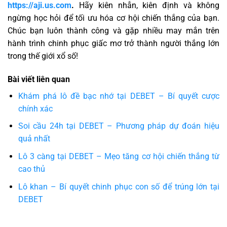
https://aji.us.com
.
Hãy kiên nhẫn, kiên định và không
ngừng học hỏi để tối ưu hóa cơ hội chiến thắng của bạn.
Chúc bạn luôn thành công và gặp nhiều may mắn trên
hành trình chinh phục giấc mơ trở thành người thắng lớn
trong thế giới xổ số!
Bài viết liên quan
Khám phá lô đề bạc nhớ tại DEBET – Bí quyết cược
chính xác
Soi cầu 24h tại DEBET – Phương pháp dự đoán hiệu
quả nhất
Lô 3 càng tại DEBET – Mẹo tăng cơ hội chiến thắng từ
cao thủ
Lô khan – Bí quyết chinh phục con số để trúng lớn tại
DEBET