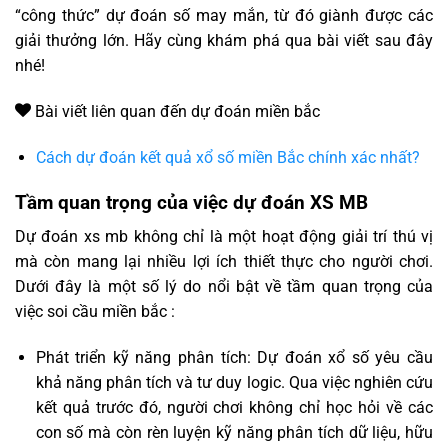
“công thức” dự đoán số may mắn, từ đó giành được các
giải thưởng lớn. Hãy cùng khám phá qua bài viết sau đây
nhé!
Bài viết liên quan đến dự đoán miền bắc
Cách dự đoán kết quả xổ số miền Bắc chính xác nhất?
Tầm quan trọng của việc dự đoán XS MB
Dự đoán xs mb không chỉ là một hoạt động giải trí thú vị
mà còn mang lại nhiều lợi ích thiết thực cho người chơi.
Dưới đây là một số lý do nổi bật về tầm quan trọng của
việc soi cầu miền bắc :
Phát triển kỹ năng phân tích: Dự đoán xổ số yêu cầu
khả năng phân tích và tư duy logic. Qua việc nghiên cứu
kết quả trước đó, người chơi không chỉ học hỏi về các
con số mà còn rèn luyện kỹ năng phân tích dữ liệu, hữu