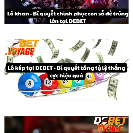
Lô khan – Bí quyết chinh phục con số để trúng lớn tại DEBET
Lô kép tại DEBET – Bí quyết tăng tỷ lệ thắng cực hiệu quả