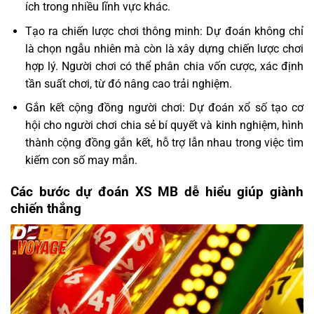
ích trong nhiều lĩnh vực khác.
Tạo ra chiến lược chơi thông minh: Dự đoán không chỉ
là chọn ngẫu nhiên mà còn là xây dựng chiến lược chơi
hợp lý. Người chơi có thể phân chia vốn cược, xác định
tần suất chơi, từ đó nâng cao trải nghiệm.
Gắn kết cộng đồng người chơi: Dự đoán xổ số tạo cơ
hội cho người chơi chia sẻ bí quyết và kinh nghiệm, hình
thành cộng đồng gắn kết, hỗ trợ lẫn nhau trong việc tìm
kiếm con số may mắn.
Các bước dự đoán XS MB dễ hiểu giúp giành
chiến thắng