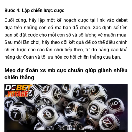
Bước 4: Lập chiến lược cược
Cuối cùng, hãy lập một kế hoạch cược tại link vào debet
dựa trên những con số mà bạn đã chọn. Xác định số tiền
bạn sẽ đặt cược cho mỗi con số và số lượng vé muốn mua.
Sau mỗi lần chơi, hãy theo dõi kết quả để có thể điều chỉnh
chiến lược cho các lần chơi tiếp theo, từ đó nâng cao khả
năng dự đoán và tối ưu hóa cơ hội chiến thắng của bạn.
Mẹo dự đoán xs mb cực chuẩn giúp giành nhiều
chiến thắng