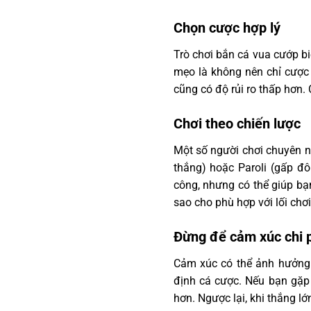
Chọn cược hợp lý
Trò chơi bắn cá vua cướp b
mẹo là không nên chỉ cược
cũng có độ rủi ro thấp hơn.
Chơi theo chiến lược
Một số người chơi chuyên n
thắng) hoặc Paroli (gấp đ
công, nhưng có thể giúp bạ
sao cho phù hợp với lối chơ
Đừng để cảm xúc chi 
Cảm xúc có thể ảnh hưởng 
định cá cược. Nếu bạn gặp 
hơn. Ngược lại, khi thắng lớ