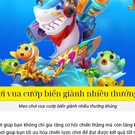
Mẹo chơi vua cướp biển giành nhiều thưởng khủng
i giúp bạn không chỉ gia tăng cơ hội chiến thắng mà còn tăn
i giúp bạn tối ưu hóa chiến lược chơi để đạt được kết quả tốt 