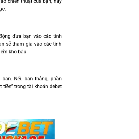
vào chiến thuật của bạn, hãy
ục.
 động đưa bạn vào các tình
bạn sẽ tham gia vào các tình
kiếm kho báu.
ủa bạn. Nếu bạn thắng, phần
 tiền” trong tài khoản debet