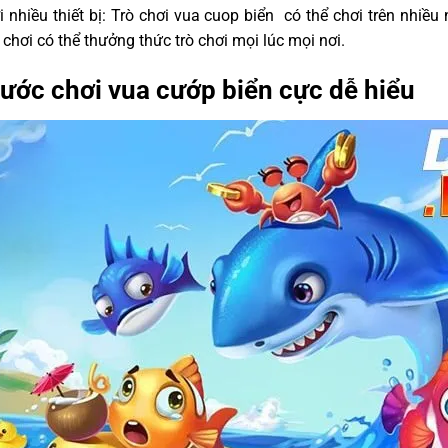
 nhiều thiết bị: Trò chơi vua cuop biển có thể chơi trên nhiều
 chơi có thể thưởng thức trò chơi mọi lúc mọi nơi.
ước chơi vua cướp biển cực dễ hiểu