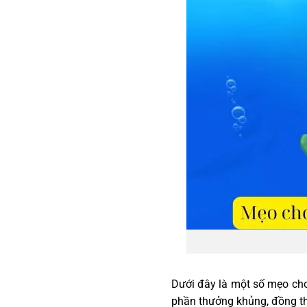
Dưới đây là một số mẹo chơ
phần thưởng khủng, đồng thờ