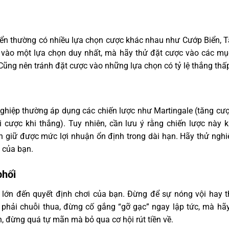
iển thường có nhiều lựa chọn cược khác nhau như Cướp Biển, 
 vào một lựa chọn duy nhất, mà hãy thử đặt cược vào các mục
 Cũng nên tránh đặt cược vào những lựa chọn có tỷ lệ thắng thấ
ghiệp thường áp dụng các chiến lược như Martingale (tăng cượ
ôi cược khi thắng). Tuy nhiên, cần lưu ý rằng chiến lược nà
n giữ được mức lợi nhuận ổn định trong dài hạn. Hãy thử nghi
i của bạn.
phối
lớn đến quyết định chơi của bạn. Đừng để sự nóng vội hay th
phải chuỗi thua, đừng cố gắng “gỡ gạc” ngay lập tức, mà hãy 
n, đừng quá tự mãn mà bỏ qua cơ hội rút tiền về.