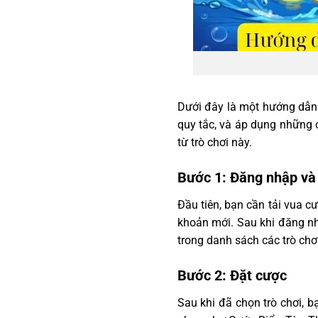
Dưới đây là một hướng dẫn c
quy tắc, và áp dụng những 
từ trò chơi này.
Bước 1: Đăng nhập và 
Đầu tiên, bạn cần tải vua c
khoản mới. Sau khi đăng nh
trong danh sách các trò chơi
Bước 2: Đặt cược
Sau khi đã chọn trò chơi, 