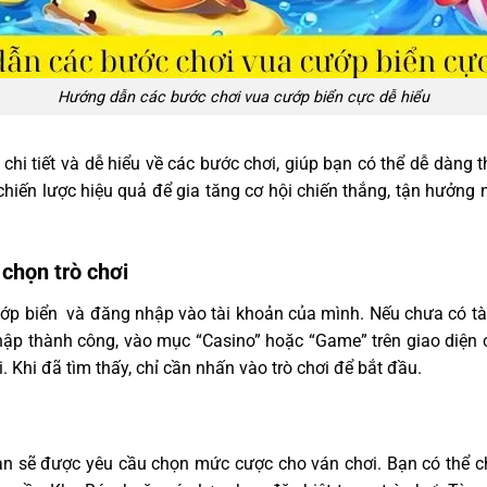
Hướng dẫn các bước chơi vua cướp biển cực dễ hiểu
hi tiết và dễ hiểu về các bước chơi, giúp bạn có thể dễ dàng th
chiến lược hiệu quả để gia tăng cơ hội chiến thắng, tận hưởn
chọn trò chơi
ướp biển và đăng nhập vào tài khoản của mình. Nếu chưa có tà
ập thành công, vào mục “Casino” hoặc “Game” trên giao diện củ
. Khi đã tìm thấy, chỉ cần nhấn vào trò chơi để bắt đầu.
bạn sẽ được yêu cầu chọn mức cược cho ván chơi. Bạn có thể