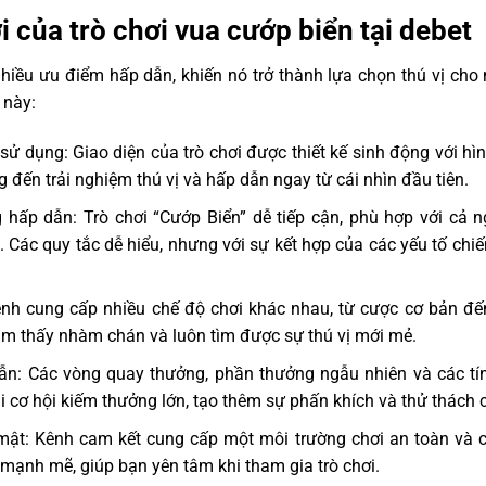
i của trò chơi vua cướp biển tại debet
hiều ưu điểm hấp dẫn, khiến nó trở thành lựa chọn thú vị cho
 này:
sử dụng: Giao diện của trò chơi được thiết kế sinh động với hì
 đến trải nghiệm thú vị và hấp dẫn ngay từ cái nhìn đầu tiên.
 hấp dẫn: Trò chơi “Cướp Biển” dễ tiếp cận, phù hợp với cả
 Các quy tắc dễ hiểu, nhưng với sự kết hợp của các yếu tố chiến
nh cung cấp nhiều chế độ chơi khác nhau, từ cược cơ bản đế
ảm thấy nhàm chán và luôn tìm được sự thú vị mới mẻ.
ẫn: Các vòng quay thưởng, phần thưởng ngẫu nhiên và các tí
 cơ hội kiếm thưởng lớn, tạo thêm sự phấn khích và thử thách 
ật: Kênh cam kết cung cấp một môi trường chơi an toàn và c
 mạnh mẽ, giúp bạn yên tâm khi tham gia trò chơi.