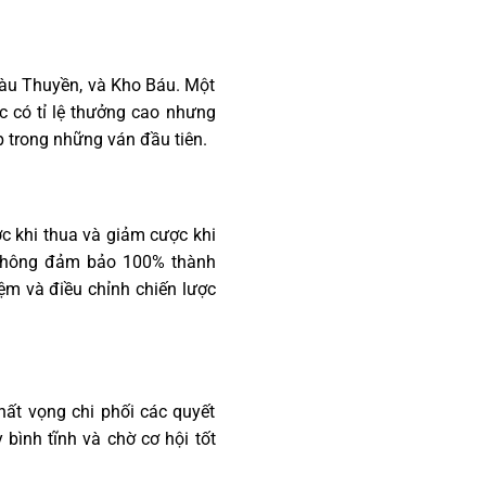
Tàu Thuyền, và Kho Báu. Một
 có tỉ lệ thưởng cao nhưng
p trong những ván đầu tiên.
c khi thua và giảm cược khi
y không đảm bảo 100% thành
ệm và điều chỉnh chiến lược
ất vọng chi phối các quyết
bình tĩnh và chờ cơ hội tốt