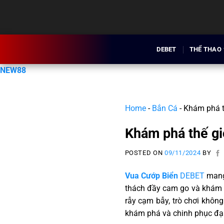
DEBET
THỂ THAO
NEW88
Home
-
Bắn Cá
-
Khám phá t
Khám phá thế gi
POSTED ON
09/11/2024
BY
Vua Cướp Biển
DEBET
mang 
thách đầy cam go và khám 
rẫy cạm bẫy, trò chơi khôn
khám phá và chinh phục đạ